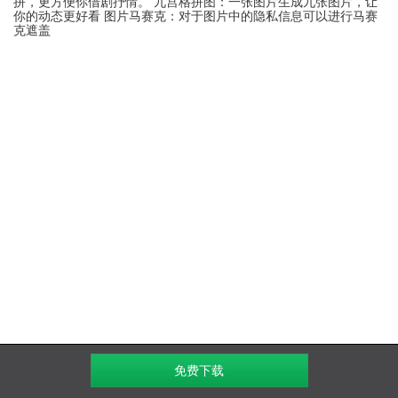
拼，更方便你借剧抒情。 九宫格拼图：一张图片生成九张图片，让
你的动态更好看 图片马赛克：对于图片中的隐私信息可以进行马赛
克遮盖
免费下载