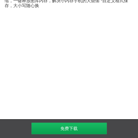
缩，一键释放图库内存，解决小内存手机的大烦恼 *自定义格式保
存，大小写随心换
免费下载