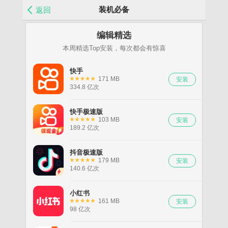
装机必备
返回
编辑精选
本周精选Top安装，每次都会有惊喜
快手
171 MB
334.8 亿次
快手极速版
103 MB
189.2 亿次
抖音极速版
179 MB
140.6 亿次
小红书
161 MB
98 亿次