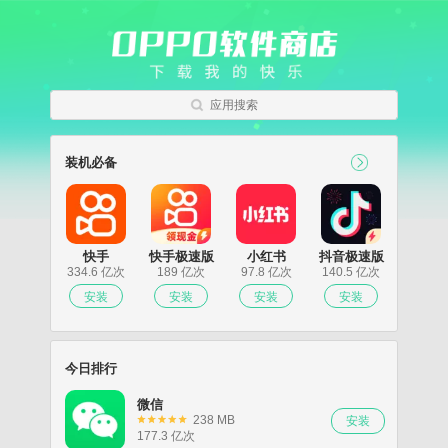
应用搜索
装机必备
快手
快手极速版
小红书
抖音极速版
334.6 亿次
189 亿次
97.8 亿次
140.5 亿次
今日排行
微信
238 MB
177.3 亿次