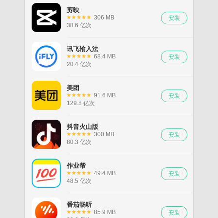
剪映
306 MB
38.6 亿次
讯飞输入法
68.4 MB
20.4 亿次
美团
91.6 MB
129.8 亿次
抖音火山版
300 MB
80.3 亿次
作业帮
49.4 MB
48.5 亿次
番茄畅听
85.9 MB