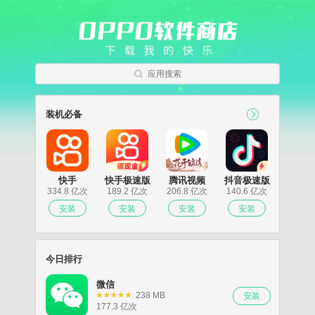
应用搜索
装机必备
快手
快手极速版
腾讯视频
抖音极速版
334.8 亿次
189.2 亿次
206.8 亿次
140.6 亿次
今日排行
微信
238 MB
177.3 亿次